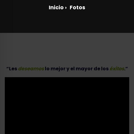
Inicio
›
Fotos
“Les
deseamos
lo mejor y el mayor de los
éxitos
.”