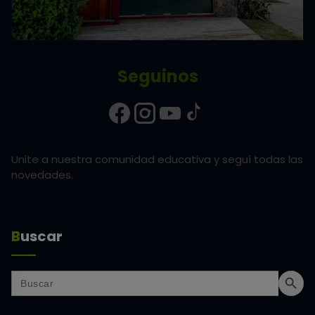
Seguinos
Unite a nuestra comunidad educativa y seguí todas las
novedades.
Buscar
Search But
Search
for: