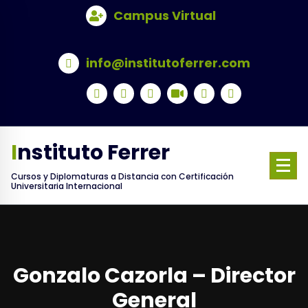
Skip
Campus Virtual
to
content
info@institutoferrer.com
Instituto Ferrer
Cursos y Diplomaturas a Distancia con Certificación
Universitaria Internacional
Gonzalo Cazorla – Director
General