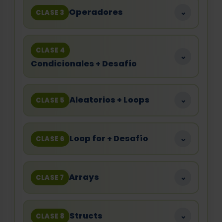
Operadores
⌄
CLASE 3
CLASE 4
⌄
Condicionales + Desafío
Aleatorios + Loops
⌄
CLASE 5
Loop for + Desafío
⌄
CLASE 6
Arrays
⌄
CLASE 7
Structs
⌄
CLASE 8