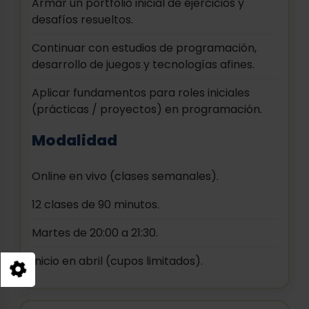
Armar un portfolio inicial de ejercicios y
desafíos resueltos.
Continuar con estudios de programación,
desarrollo de juegos y tecnologías afines.
Aplicar fundamentos para roles iniciales
(prácticas / proyectos) en programación.
Modalidad
Online en vivo (clases semanales).
12 clases de 90 minutos.
Martes de 20:00 a 21:30.
Inicio en abril (cupos limitados).