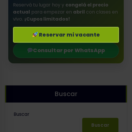
Reservá tu lugar hoy y
congelá el precio
actual
para empezar en
abril
con clases en
vivo.
¡Cupos limitados!
Reservar mi vacante
Consultar por WhatsApp
Buscar
Buscar
Buscar