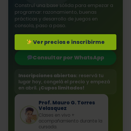
Construí una base sólida para empezar a
programar: razonamiento, buenas
prácticas y desarrollo de juegos en
consola, paso a paso.
Ver precios e inscribirme
Consultar por WhatsApp
Inscripciones abiertas:
reservá tu
lugar hoy, congelá el precio y empezá
en abril.
¡Cupos limitados!
Prof. Mauro G. Torres
Velasquez
Clases en vivo +
acompañamiento durante la
cursada.