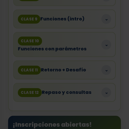
Funciones (intro)
⌄
CLASE 9
CLASE 10
⌄
Funciones con parámetros
Retorno + Desafío
⌄
CLASE 11
Repaso y consultas
⌄
CLASE 12
¡Inscripciones abiertas!