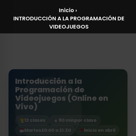
Inicio
›
INTRODUCCIÓN A LA PROGRAMACIÓN DE
VIDEOJUEGOS
Introducción a la
Programación de
Videojuegos (Online en
Vivo)
12 clases
90 min
por clase
Martes
20:00 a 21:30
Inicio en abril