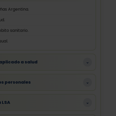
ñas Argentina.
ud.
ito sanitario.
ual.
 aplicado a salud
⌄
os personales
⌄
a LSA
⌄