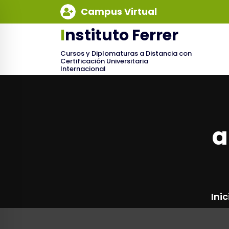
Skip
Campus Virtual
to
content
Instituto Ferrer
Cursos y Diplomaturas a Distancia con
Certificación Universitaria
Internacional
a
Inic