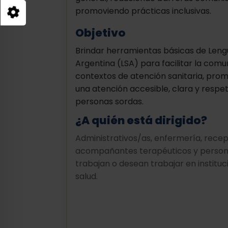
promoviendo prácticas inclusivas.
Objetivo
Brindar herramientas básicas de Len
Argentina (LSA) para facilitar la com
contextos de atención sanitaria, pro
una atención accesible, clara y respe
personas sordas.
¿A quién está dirigido?
Administrativos/as, enfermería, recep
acompañantes terapéuticos y person
trabajan o desean trabajar en instituc
salud.