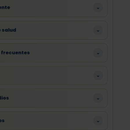
iente
⌄
e salud
⌄
 frecuentes
⌄
⌄
dios
⌄
os
⌄