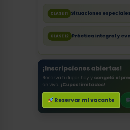
Situaciones especiale
CLASE 11
Práctica integral y ev
CLASE 12
¡Inscripciones abiertas!
Reservá tu lugar hoy y
congelá el pre
en vivo.
¡Cupos limitados!
Reservar mi vacante