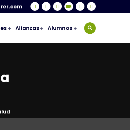
rrer.com
les
Alianzas
Alumnos
 a
alud