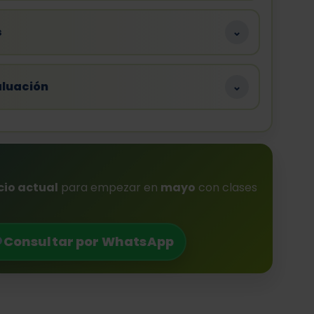
s
⌄
aluación
⌄
cio actual
para empezar en
mayo
con clases
Consultar por WhatsApp