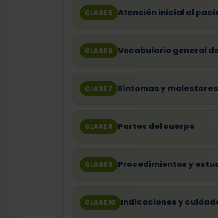
Atención inicial al pac
CLASE 5
Vocabulario general d
CLASE 6
Síntomas y malestares
CLASE 7
Partes del cuerpo
CLASE 8
Procedimientos y estu
CLASE 9
Indicaciones y cuidad
CLASE 10