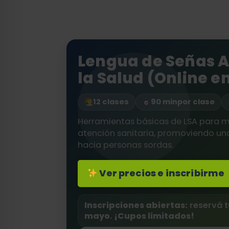
Lengua de Señas A
la Salud (Online e
12 clases
90 min
por clase
Herramientas básicas de LSA para m
atención sanitaria, promoviendo una
hacia personas sordas.
Ver precios e inscribirme
Inscripciones abiertas:
reservá t
mayo
.
¡Cupos limitados!