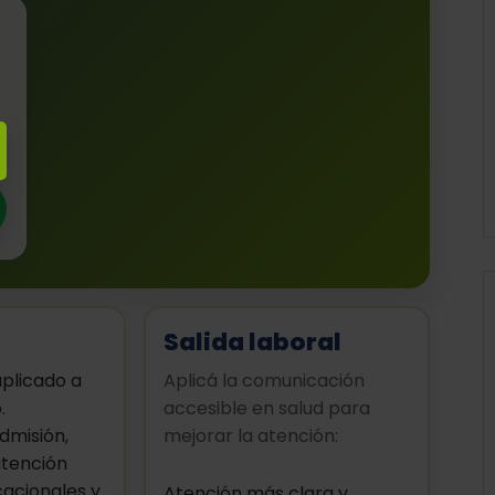
Salida laboral
plicado a
Aplicá la comunicación
.
accesible en salud para
dmisión,
mejorar la atención:
atención
acionales y
Atención más clara y