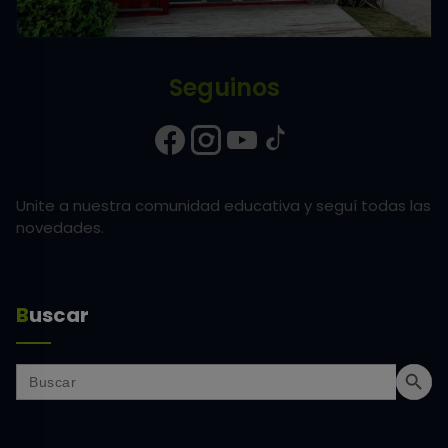
Seguinos
Unite a nuestra comunidad educativa y seguí todas las
novedades.
Buscar
Search Butt
Search
for: