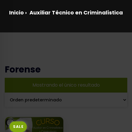
Inicio
›
Auxiliar Técnico en Criminalística
Forense
Mostrando el único resultado
SALE