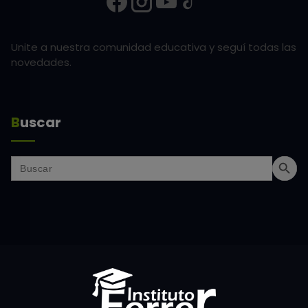
Unite a nuestra comunidad educativa y seguí todas las
novedades.
Buscar
Search But
Search
for: