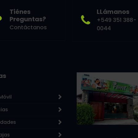
Tiénes
LLámanos
Preguntas?
+549 351 388-
Contáctanos
0044
eas
Móvil
cias
edades
ajas