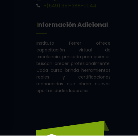
+(549) 351-388-0044
Información Adicional
Instituto Ferrer ofrece
capacitación virtual de
excelencia, pensada para quienes
buscan crecer profesionalmente.
Cada curso brinda herramientas
reales y certificaciones
reconocidas que abren nuevas
oportunidades laborales.