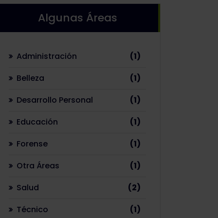
Algunas Áreas
1
Administración
1
producto
1
Belleza
1
producto
1
Desarrollo Personal
1
producto
1
Educación
1
producto
1
Forense
1
producto
1
Otra Áreas
1
producto
2
Salud
2
productos
1
Técnico
1