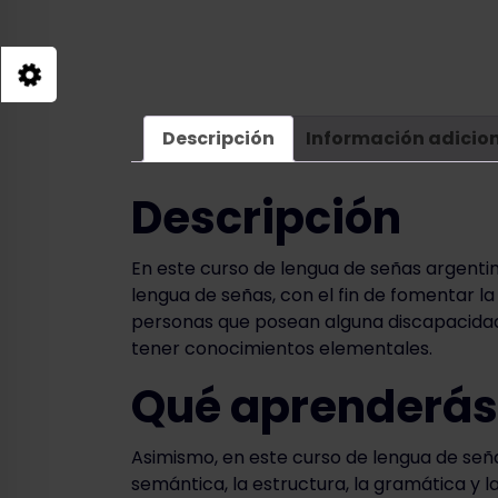
Descripción
Información adicio
Descripción
En este curso de lengua de señas argenti
lengua de señas, con el fin de fomentar la 
personas que posean alguna discapacidad a
tener conocimientos elementales.
Qué aprenderás
Asimismo, en este curso de lengua de señ
semántica, la estructura, la gramática y l