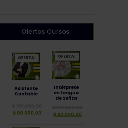
producto
Ofertas Cursos
PRODUCTO
OFERTA!
PRODUCTO
OFERTA!
EN
EN
OFERTA
OFERTA
Intérprete
Asistente
en Lengua
Contable
de Señas
$
105.000,00
$
105.000,00
El
El
$
80.000,00
El
El
$
80.000,00
precio
precio
precio
precio
original
actual
original
actual