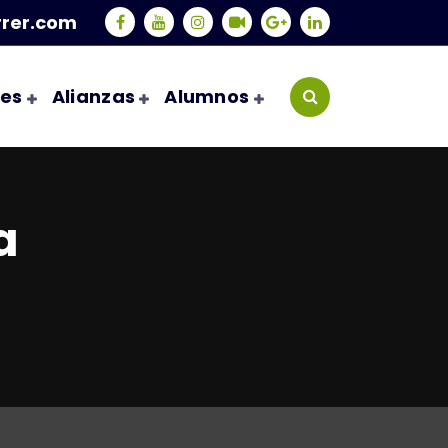
rrer.com
les
Alianzas
Alumnos
a