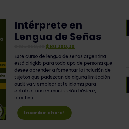
Intérprete en
Lengua de Señas
El
El
$
105.000,00
$
80.000,00
precio
precio
Este curso de lengua de señas argentina
original
actual
está dirigido para todo tipo de persona que
era:
es:
desee aprender a fomentar la inclusión de
$ 105.000,00.
$ 80.000,00.
sujetos que padezcan de alguna limitación
auditiva y emplear este idioma para
entablar una comunicación básica y
efectiva.
Inscribir ahora!