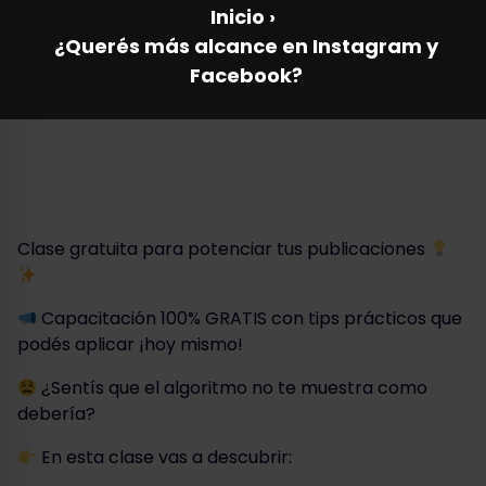
Inicio
›
¿Querés más alcance en Instagram y
Facebook?
Clase gratuita para potenciar tus publicaciones
Capacitación 100% GRATIS con tips prácticos que
podés aplicar ¡hoy mismo!
¿Sentís que el algoritmo no te muestra como
debería?
En esta clase vas a descubrir: