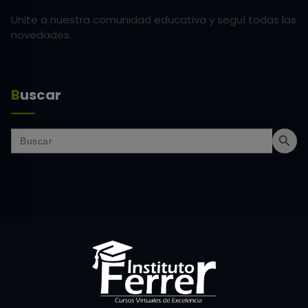
Unite a nuestra comunidad educativa y seguí todas las
novedades.
Buscar
Search But
Search
for: