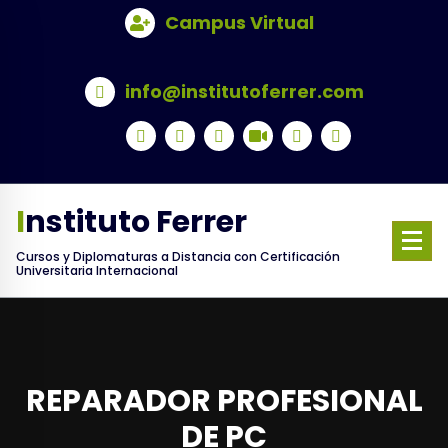
Skip
Campus Virtual
to
content
info@institutoferrer.com
Instituto Ferrer
Cursos y Diplomaturas a Distancia con Certificación
Universitaria Internacional
REPARADOR PROFESIONAL
DE PC